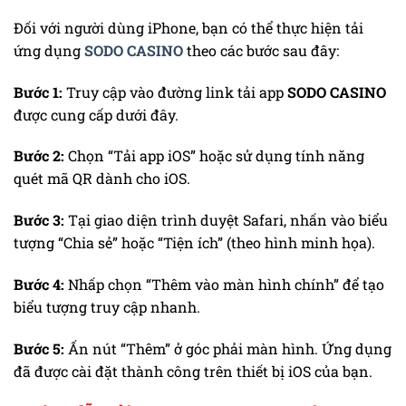
Đối với người dùng iPhone, bạn có thể thực hiện tải
ứng dụng
SODO CASINO
theo các bước sau đây:
Bước 1:
Truy cập vào đường link tải app
SODO CASINO
được cung cấp dưới đây.
Bước 2:
Chọn “Tải app iOS” hoặc sử dụng tính năng
quét mã QR dành cho iOS.
Bước 3:
Tại giao diện trình duyệt Safari, nhấn vào biểu
tượng “Chia sẻ” hoặc “Tiện ích” (theo hình minh họa).
Bước 4:
Nhấp chọn “Thêm vào màn hình chính” để tạo
biểu tượng truy cập nhanh.
Bước 5:
Ấn nút “Thêm” ở góc phải màn hình. Ứng dụng
đã được cài đặt thành công trên thiết bị iOS của bạn.