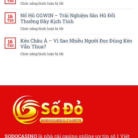
Giới
Th5
ở
Chức năng bình luận bị tắt
có
Cá
gì
Cược
Nổ Hũ GGWIN – Trải Nghiệm Săn Hũ Đổi
mới?
16
Trực
Th5
Thưởng Đầy Kịch Tính
FIFA
Tuyến
tạo
Số
ở
Chức năng bình luận bị tắt
bước
1
Nổ
ngoặt
Hũ
Kèo Châu Á – Vì Sao Nhiều Người Đọc Đúng Kèo
16
lớn
GGWIN
Th5
Vẫn Thua?
–
ở
Chức năng bình luận bị tắt
Trải
Kèo
Nghiệm
Châu
Săn
Á
Hũ
–
Đổi
Vì
Thưởng
Sao
Đầy
Nhiều
Kịch
Người
Tính
Đọc
Đúng
Kèo
Vẫn
Thua?
SODOCASINO
là nhà cái casino online uy tín số 1 Việt