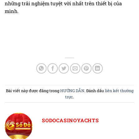
những trải nghiệm tuyệt vời nhất trên thiết bị của
mình.
Bài viết này được đăng trong
HƯỚNG DẪN
. Đánh dấu
liên kết thường
trực
.
SODOCASINOYACHTS