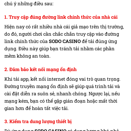
chú ý những điều sau:
1. Truy cập đúng đường link chính thức của nhà cái
Hiện nay có rất nhiều nhà cái giả mạo trên thị trường,
do đó, người chơi cần chắc chắn truy cập vào đường
link chính thức của
SODO CASINO
để tải đúng ứng
dụng. Điều này giúp bạn tránh tải nhầm các phần
mềm không an toàn.
2. Đảm bảo kết nối mạng ổn định
Khi tải app, kết nối internet đóng vai trò quan trọng.
Đường truyền mạng ổn định sẽ giúp quá trình tải và
cài đặt diễn ra suôn sẻ, nhanh chóng. Ngược lại, nếu
mạng kém, bạn có thể gặp gián đoạn hoặc mất thời
gian hơn để hoàn tất việc tải.
3. Kiểm tra dung lượng thiết bị
Dù ứng dụng
SODO CASINO
có dung lượng khá nhỏ,