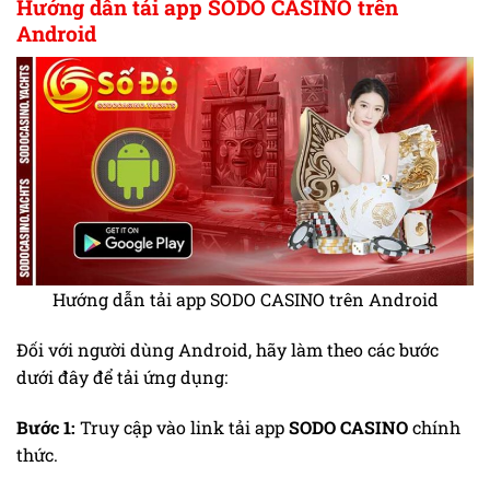
Hướng dẫn tải app SODO CASINO trên
Android
Hướng dẫn tải app SODO CASINO trên Android
Đối với người dùng Android, hãy làm theo các bước
dưới đây để tải ứng dụng:
Bước 1:
Truy cập vào link tải app
SODO CASINO
chính
thức.