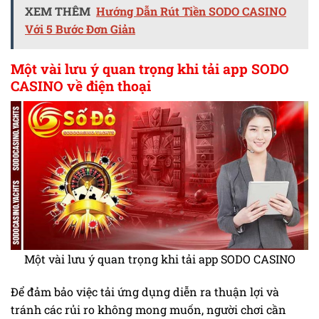
XEM THÊM
Hướng Dẫn Rút Tiền SODO CASINO
Với 5 Bước Đơn Giản
Một vài lưu ý quan trọng khi tải app SODO
CASINO về điện thoại
Một vài lưu ý quan trọng khi tải app SODO CASINO
Để đảm bảo việc tải ứng dụng diễn ra thuận lợi và
tránh các rủi ro không mong muốn, người chơi cần