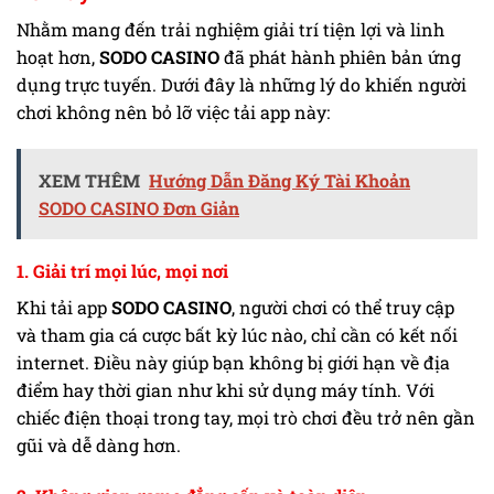
Nhằm mang đến trải nghiệm giải trí tiện lợi và linh
hoạt hơn,
SODO CASINO
đã phát hành phiên bản ứng
dụng trực tuyến. Dưới đây là những lý do khiến người
chơi không nên bỏ lỡ việc tải app này:
XEM THÊM
Hướng Dẫn Đăng Ký Tài Khoản
SODO CASINO Đơn Giản
1. Giải trí mọi lúc, mọi nơi
Khi tải app
SODO CASINO
, người chơi có thể truy cập
và tham gia cá cược bất kỳ lúc nào, chỉ cần có kết nối
internet. Điều này giúp bạn không bị giới hạn về địa
điểm hay thời gian như khi sử dụng máy tính. Với
chiếc điện thoại trong tay, mọi trò chơi đều trở nên gần
gũi và dễ dàng hơn.