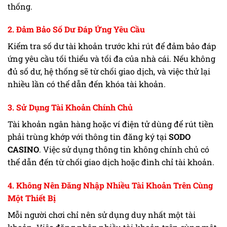
thống.
2.
Đảm Bảo Số Dư Đáp Ứng Yêu Cầu
Kiểm tra số dư tài khoản trước khi rút để đảm bảo đáp
ứng yêu cầu tối thiểu và tối đa của nhà cái. Nếu không
đủ số dư, hệ thống sẽ từ chối giao dịch, và việc thử lại
nhiều lần có thể dẫn đến khóa tài khoản.
3.
Sử Dụng Tài Khoản Chính Chủ
Tài khoản ngân hàng hoặc ví điện tử dùng để rút tiền
phải trùng khớp với thông tin đăng ký tại
SODO
CASINO
. Việc sử dụng thông tin không chính chủ có
thể dẫn đến từ chối giao dịch hoặc đình chỉ tài khoản.
4.
Không Nên Đăng Nhập Nhiều Tài Khoản Trên Cùng
Một Thiết Bị
Mỗi người chơi chỉ nên sử dụng duy nhất một tài