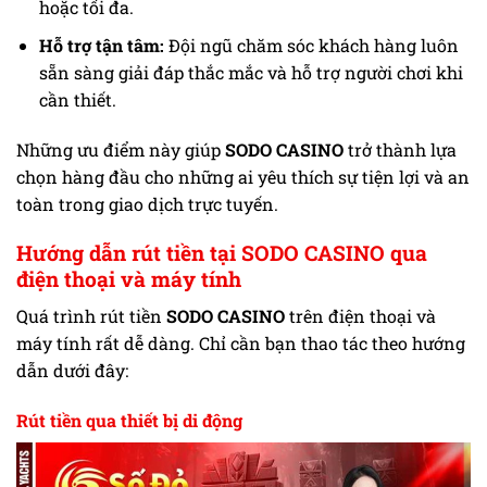
hoặc tối đa.
Hỗ trợ tận tâm:
Đội ngũ chăm sóc khách hàng luôn
sẵn sàng giải đáp thắc mắc và hỗ trợ người chơi khi
cần thiết.
Những ưu điểm này giúp
SODO CASINO
trở thành lựa
chọn hàng đầu cho những ai yêu thích sự tiện lợi và an
toàn trong giao dịch trực tuyến.
Hướng dẫn rút tiền tại SODO CASINO qua
điện thoại và máy tính
Quá trình rút tiền
SODO CASINO
trên điện thoại và
máy tính rất dễ dàng. Chỉ cần bạn thao tác theo hướng
dẫn dưới đây:
Rút tiền qua thiết bị di động