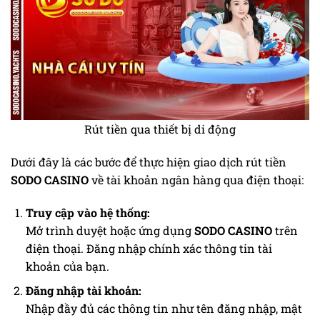
Rút tiền qua thiết bị di động
Dưới đây là các bước để thực hiện giao dịch rút tiền
SODO CASINO
về tài khoản ngân hàng qua điện thoại:
Truy cập vào hệ thống:
Mở trình duyệt hoặc ứng dụng
SODO CASINO
trên
điện thoại. Đăng nhập chính xác thông tin tài
khoản của bạn.
Đăng nhập tài khoản:
Nhập đầy đủ các thông tin như tên đăng nhập, mật