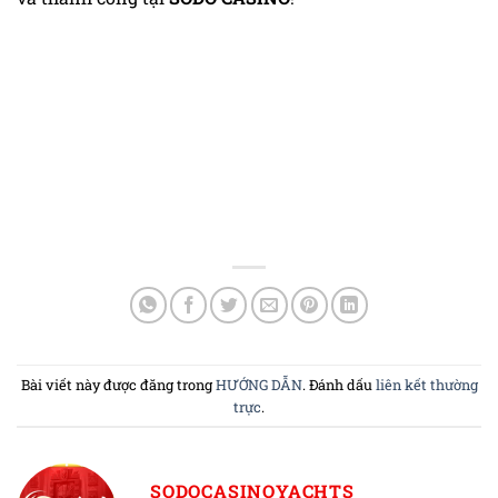
Bài viết này được đăng trong
HƯỚNG DẪN
. Đánh dấu
liên kết thường
trực
.
SODOCASINOYACHTS