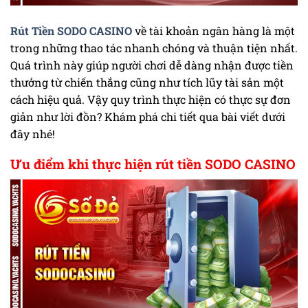
Rút Tiền SODO CASINO
về tài khoản ngân hàng là một
trong những thao tác nhanh chóng và thuận tiện nhất.
Quá trình này giúp người chơi dễ dàng nhận được tiền
thưởng từ chiến thắng cũng như tích lũy tài sản một
cách hiệu quả. Vậy quy trình thực hiện có thực sự đơn
giản như lời đồn? Khám phá chi tiết qua bài viết dưới
đây nhé!
Ưu điểm khi thực hiện rút tiền SODO CASINO