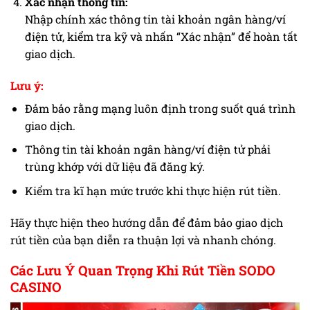
Xác nhận thông tin:
Nhập chính xác thông tin tài khoản ngân hàng/ví
điện tử, kiểm tra kỹ và nhấn “Xác nhận” để hoàn tất
giao dịch.
Lưu ý:
Đảm bảo rằng mạng luôn định trong suốt quá trình
giao dịch.
Thông tin tài khoản ngân hàng/ví điện tử phải
trùng khớp với dữ liệu đã đăng ký.
Kiểm tra kĩ hạn mức trước khi thực hiện rút tiền.
Hãy thực hiện theo hướng dẫn để đảm bảo giao dịch
rút tiền của bạn diễn ra thuận lợi và nhanh chóng.
Các Lưu Ý Quan Trọng Khi Rút Tiền SODO
CASINO