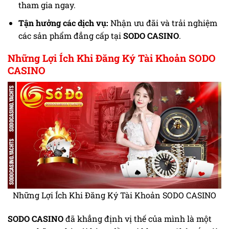
tham gia ngay.
Tận hưởng các dịch vụ:
Nhận ưu đãi và trải nghiệm
các sản phẩm đẳng cấp tại
SODO CASINO
.
Những Lợi Ích Khi Đăng Ký Tài Khoản SODO
CASINO
Những Lợi Ích Khi Đăng Ký Tài Khoản SODO CASINO
SODO CASINO
đã khẳng định vị thế của mình là một