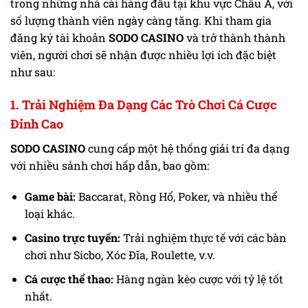
trong những nhà cái hàng đầu tại khu vực Châu Á, với
số lượng thành viên ngày càng tăng. Khi tham gia
đăng ký tài khoản
SODO CASINO
và trở thành thành
viên, người chơi sẽ nhận được nhiều lợi ích đặc biệt
như sau:
1. Trải Nghiệm Đa Dạng Các Trò Chơi Cá Cược
Đỉnh Cao
SODO CASINO
cung cấp một hệ thống giải trí đa dạng
với nhiều sảnh chơi hấp dẫn, bao gồm:
Game bài:
Baccarat, Rồng Hổ, Poker, và nhiều thể
loại khác.
Casino trực tuyến:
Trải nghiệm thực tế với các bàn
chơi như Sicbo, Xóc Đĩa, Roulette, v.v.
Cá cược thể thao:
Hàng ngàn kèo cược với tỷ lệ tốt
nhất.