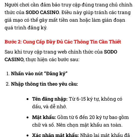
Người chơi cần đảm bảo truy cập đúng trang chủ chính
thức của
SODO CASINO
. Điều này giúp tránh các trang
giả mạo có thể gây mất tiền oan hoặc làm gián đoạn
quá trình đăng ký.
Bước 2:
Cung Cấp Đầy Đủ Các Thông Tin Cần Thiết
Sau khi truy cập trang web chính thức của
SODO
CASINO
, thực hiện các bước sau:
Nhấn vào nút “Đăng ký”
Nhập thông tin theo yêu cầu:
Tên đăng nhập:
Từ 6-15 ký tự, không có
dấu, và dễ nhớ.
Mật khẩu:
Gồm từ 6 đến 20 ký tự bao gồm
chữ và số. Nên chọn mật khẩu an toàn.
Xác nhận mật khẩu:
Nhập lại mật khẩu đã