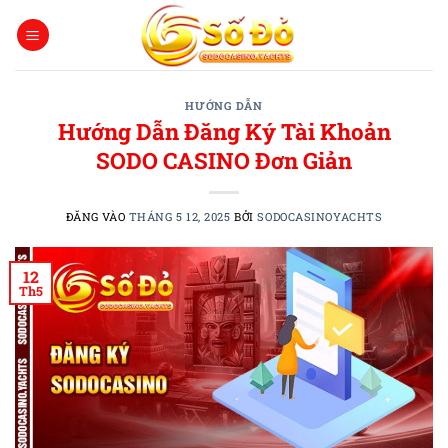
Bỏ
qua
nội
dung
HƯỚNG DẪN
Hướng Dẫn Đăng Ký Tài Khoản
SODO CASINO Đơn Giản
ĐĂNG VÀO
THÁNG 5 12, 2025
BỞI
SODOCASINOYACHTS
12
Th5