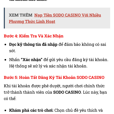
XEM THÊM
Nạp Tiền SODO CASINO Với Nhiều
Phương Thức Linh Hoạt
Bước 4: Kiểm Tra Và Xác Nhận
Đọc kỹ thông tin đã nhập
để đảm bảo không có sai
sót.
Nhấn
“Xác nhận”
để gửi yêu cầu đăng ký tài khoản.
Hệ thống sẽ xử lý và xác nhận tài khoản.
Bước 5: Hoàn Tất Đăng Ký Tài Khoản SODO CASINO
Khi tài khoản được phê duyệt, người chơi chính thức
trở thành thành viên của
SODO CASINO
. Lúc này, bạn
có thể:
Khám phá các trò chơi:
Chọn chủ đề yêu thích và