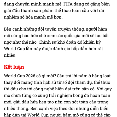
đang chuyển mình mạnh mẽ. FIFA đang cố gắng biến
giải đấu thành sản phẩm thể thao toàn cầu với trải
nghiệm số hóa mạnh mẽ hơn.
Bên cạnh những đội tuyển truyền thống, người hâm
mộ cũng háo hức chờ xem các quốc gia mới sẽ tạo bất
ngờ như thế nào. Chính sự khó đoán đó khiến kỳ
World Cup lần này được đánh giá hấp dẫn hơn rất
nhiều.
Kết luận
World Cup 2026 có gì mới? Câu trả lời nằm ở hàng loạt
thay đổi mang tính lịch sử từ số đội tham dự, thể thức
thi đấu cho tới công nghệ hiện đại trên sân cỏ. Với quy
mô chưa từng có cùng trải nghiệm bóng đá hoàn toàn
mới, giải đấu hứa hẹn tạo nên cơn sốt toàn cầu trong
nhiều tháng. Bên cạnh việc theo dõi những diễn biến
hấp dẫn tại World Cup, người hâm mộ cũng có thể cập