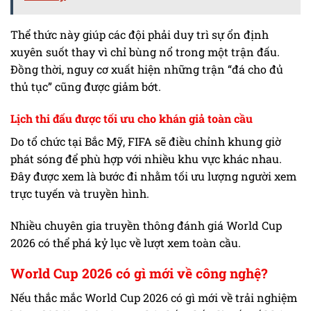
Thể thức này giúp các đội phải duy trì sự ổn định
xuyên suốt thay vì chỉ bùng nổ trong một trận đấu.
Đồng thời, nguy cơ xuất hiện những trận “đá cho đủ
thủ tục” cũng được giảm bớt.
Lịch thi đấu được tối ưu cho khán giả toàn cầu
Do tổ chức tại Bắc Mỹ, FIFA sẽ điều chỉnh khung giờ
phát sóng để phù hợp với nhiều khu vực khác nhau.
Đây được xem là bước đi nhằm tối ưu lượng người xem
trực tuyến và truyền hình.
Nhiều chuyên gia truyền thông đánh giá World Cup
2026 có thể phá kỷ lục về lượt xem toàn cầu.
World Cup 2026 có gì mới về công nghệ?
Nếu thắc mắc World Cup 2026 có gì mới về trải nghiệm