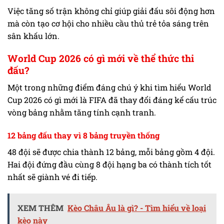
Việc tăng số trận không chỉ giúp giải đấu sôi động hơn
mà còn tạo cơ hội cho nhiều cầu thủ trẻ tỏa sáng trên
sân khấu lớn.
World Cup 2026 có gì mới về thể thức thi
đấu?
Một trong những điểm đáng chú ý khi tìm hiểu World
Cup 2026 có gì mới là FIFA đã thay đổi đáng kể cấu trúc
vòng bảng nhằm tăng tính cạnh tranh.
12 bảng đấu thay vì 8 bảng truyền thống
48 đội sẽ được chia thành 12 bảng, mỗi bảng gồm 4 đội.
Hai đội đứng đầu cùng 8 đội hạng ba có thành tích tốt
nhất sẽ giành vé đi tiếp.
XEM THÊM
Kèo Châu Âu là gì? - Tìm hiểu về loại
kèo này