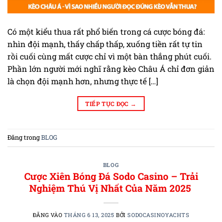
Có một kiểu thua rất phổ biến trong cá cược bóng đá:
nhìn đội mạnh, thấy chấp thấp, xuống tiền rất tự tin
rồi cuối cùng mất cược chỉ vì một bàn thắng phút cuối.
Phần lớn người mới nghĩ rằng kèo Châu Á chỉ đơn giản
là chọn đội mạnh hơn, nhưng thực tế […]
TIẾP TỤC ĐỌC
→
Đăng trong
BLOG
BLOG
Cược Xiên Bóng Đá Sodo Casino – Trải
Nghiệm Thú Vị Nhất Của Năm 2025
ĐĂNG VÀO
THÁNG 6 13, 2025
BỞI
SODOCASINOYACHTS