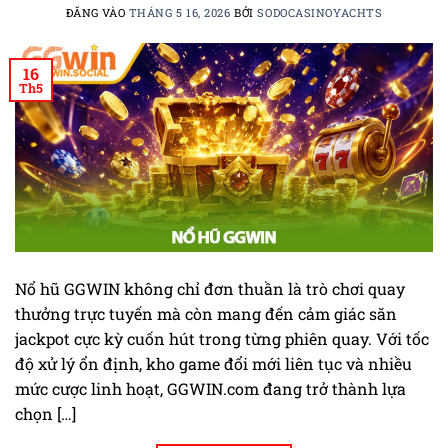
ĐĂNG VÀO
THÁNG 5 16, 2026
BỞI
SODOCASINOYACHTS
16
Th5
Nổ hũ GGWIN không chỉ đơn thuần là trò chơi quay
thưởng trực tuyến mà còn mang đến cảm giác săn
jackpot cực kỳ cuốn hút trong từng phiên quay. Với tốc
độ xử lý ổn định, kho game đổi mới liên tục và nhiều
mức cược linh hoạt, GGWIN.com đang trở thành lựa
chọn […]