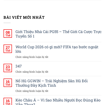
BÀI VIẾT MỚI NHẤT
Giới Thiệu Nhà Cái PG55 – Thế Giới Cá Cược Trực
08
Th8
Tuyến Số 1
World Cup 2026 có gì mới? FIFA tạo bước ngoặt
27
Th5
lớn
ở
Chức năng bình luận bị tắt
World
Cup
347
23
2026
Th5
ở
Chức năng bình luận bị tắt
có
gì
Nổ Hũ GGWIN – Trải Nghiệm Săn Hũ Đổi
mới?
16
Th5
Thưởng Đầy Kịch Tính
FIFA
tạo
ở
Chức năng bình luận bị tắt
bước
Nổ
ngoặt
Hũ
Kèo Châu Á – Vì Sao Nhiều Người Đọc Đúng Kèo
16
lớn
GGWIN
Th5
Vẫn Thua?