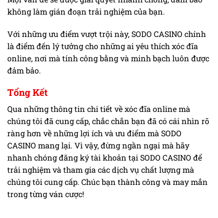
không làm gián đoạn trải nghiệm của bạn.
Với những ưu điểm vượt trội này, SODO CASINO chính
là điểm đến lý tưởng cho những ai yêu thích xóc đĩa
online, nơi mà tính công bằng và minh bạch luôn được
đảm bảo.
Tổng Kết
Qua những thông tin chi tiết về xóc đĩa online mà
chúng tôi đã cung cấp, chắc chắn bạn đã có cái nhìn rõ
ràng hơn về những lợi ích và ưu điểm mà SODO
CASINO mang lại. Vì vậy, đừng ngần ngại mà hãy
nhanh chóng đăng ký tài khoản tại SODO CASINO để
trải nghiệm và tham gia các dịch vụ chất lượng mà
chúng tôi cung cấp. Chúc bạn thành công và may mắn
trong từng ván cược!