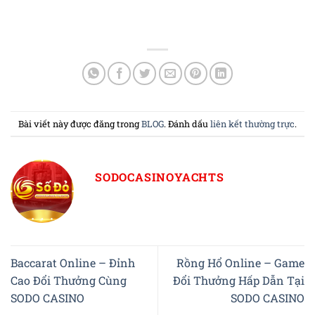
Bài viết này được đăng trong
BLOG
. Đánh dấu
liên kết thường trực
.
SODOCASINOYACHTS
Baccarat Online – Đỉnh
Rồng Hổ Online – Game
Cao Đổi Thưởng Cùng
Đổi Thưởng Hấp Dẫn Tại
SODO CASINO
SODO CASINO