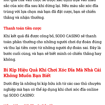
sắc của xóc đĩa sau khi dừng lại. Nếu màu sắc xóc đĩa
trùng với lựa chọn mà bạn đã đặt cược, bạn sẽ chiến
thắng và nhận thưởng.
Thanh toán tiền cược
Khi kết quả đã được công bố, SODO CASINO sẽ thanh
toán phần thưởng cho những người chơi dự đoán đúng
và thu lại tiền cược từ những người dự đoán sai. Đây là
bước cuối cùng, và bạn sẽ biết mình có chiến thắng hay
không.
Bí Kíp Hiệu Quả Khi Chơi Xóc Đĩa Mà Nhà Cái
Không Muốn Bạn Biết
Dưới đây là những bí kíp hữu ích từ các cao thủ chuyên
nghiệp mà bạn có thể áp dụng khi chơi xóc đĩa online
tại SODO CASINO: