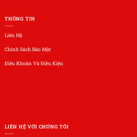
THÔNG TIN
Liên Hệ
Chính Sách Bảo Mật
Điều Khoản Và Điều Kiện
LIÊN HỆ VỚI CHÚNG TÔI