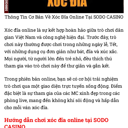
Thông Tin Cơ Bản Về Xóc Đĩa Online Tại SODO CASINO
Xóc đĩa online là sự kết hợp hoàn hảo giữa trò chơi dân
gian Việt Nam và công nghệ hiện đại. Trước đây, trò
chơi này thường được chơi trong những ngày lễ, Tết,
với những dụng cụ đơn giản như bát, đĩa và xúc xắc.
Mọi người, từ người lớn đến trẻ nhỏ, đều thích thú
tham gia vào trò chơi này để thư giãn và gắn kết.
Trong phiên bản online, bạn sẽ có cơ hội trải nghiệm
trò chơi qua một giao diện trực tuyến sống động. Điểm
đặc biệt là sự tham gia của các MC xinh đẹp trong các
phòng live, mang đến không khí sôi động và hấp dẫn
cho mỗi ván xóc đĩa.
Hướng dẫn chơi xóc đĩa online tại SODO
CASINO