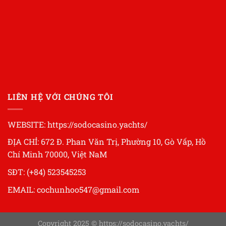
LIÊN HỆ VỚI CHÚNG TÔI
WEBSITE: https://sodocasino.yachts/
ĐỊA CHỈ: 672 Đ. Phan Văn Trị, Phường 10, Gò Vấp, Hồ
Chí Minh 70000, Việt NaM
SĐT: (+84) 523545253
EMAIL:
cochunhoo547@gmail.com
Copyright 2025 © https://sodocasino.yachts/