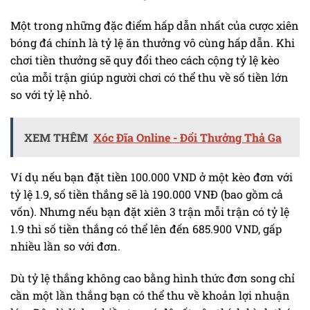
Một trong những đặc điểm hấp dẫn nhất của cược xiên
bóng đá chính là tỷ lệ ăn thưởng vô cùng hấp dẫn. Khi
chơi tiền thưởng sẽ quy đổi theo cách cộng tỷ lệ kèo
của mỗi trận giúp người chơi có thể thu về số tiền lớn
so với tỷ lệ nhỏ.
XEM THÊM
Xóc Đĩa Online - Đổi Thưởng Thả Ga
Ví dụ nếu bạn đặt tiền 100.000 VND ở một kèo đơn với
tỷ lệ 1.9, số tiền thắng sẽ là 190.000 VNĐ (bao gồm cả
vốn). Nhưng nếu bạn đặt xiên 3 trận mỗi trận có tỷ lệ
1.9 thì số tiền thắng có thể lên đến 685.900 VND, gấp
nhiều lần so với đơn.
Dù tỷ lệ thắng không cao bằng hình thức đơn song chỉ
cần một lần thắng bạn có thể thu về khoản lợi nhuận