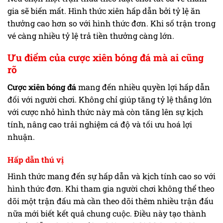
gia sẽ biến mất. Hình thức xiên hấp dẫn bởi tỷ lệ ăn
thưởng cao hơn so với hình thức đơn. Khi số trận trong
vé càng nhiều tỷ lệ trả tiền thưởng càng lớn.
Ưu điểm của cược xiên bóng đá mà ai cũng
rõ
Cược xiên bóng đá
mang đến nhiều quyền lợi hấp dẫn
đối với người chơi. Không chỉ giúp tăng tỷ lệ thắng lớn
với cược nhỏ hình thức này mà còn tăng lên sự kịch
tính, nâng cao trải nghiệm cá độ và tối ưu hoá lợi
nhuận.
Hấp dẫn thú vị
Hình thức mang đến sự hấp dẫn và kịch tính cao so với
hình thức đơn. Khi tham gia người chơi không thể theo
dõi một trận đấu mà cần theo dõi thêm nhiều trận đấu
nữa mới biết kết quả chung cuộc. Điều này tạo thành