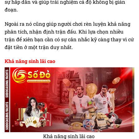
sự hấp dẫn và giúp trải nghiệm cá độ không bị gián
đoạn.
Ngoài ra nó cũng giúp người chơi rèn luyện khả năng
phân tích, nhận định trận đấu. Khi lựa chọn nhiều
trận để xiên bạn cần có sự cân nhắc kỹ càng thay vì cứ
đặt tiền ở một trận duy nhất.
Khả năng sinh lãi cao
Khả năng sinh lãi cao