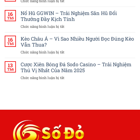
ở
Chức năng bình luận bị tắt
có
gì
Nổ Hũ GGWIN – Trải Nghiệm Săn Hũ Đổi
mới?
16
Th5
Thưởng Đầy Kịch Tính
FIFA
tạo
ở
Chức năng bình luận bị tắt
bước
Nổ
ngoặt
Hũ
Kèo Châu Á – Vì Sao Nhiều Người Đọc Đúng Kèo
16
lớn
GGWIN
Th5
Vẫn Thua?
–
ở
Chức năng bình luận bị tắt
Trải
Kèo
Nghiệm
Châu
Cược Xiên Bóng Đá Sodo Casino – Trải Nghiệm
Săn
13
Á
Hũ
Th6
Thú Vị Nhất Của Năm 2025
–
Đổi
ở
Chức năng bình luận bị tắt
Vì
Thưởng
Cược
Sao
Đầy
Xiên
Nhiều
Kịch
Bóng
Người
Tính
Đá
Đọc
Sodo
Đúng
Casino
Kèo
–
Vẫn
Trải
Thua?
Nghiệm
Thú
Vị